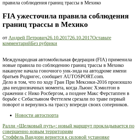
правила соблюдения границ трассы в Мехико
FIA ужесточила правила соблюдения
границ трассы в Мехико
от
Андрей Петрович
26.10.2017
26.10.2017
Оставьте
FIA
комментарий
Без рубрики
ужесточила
правила
Международная автомобильная федерация (FIA) применила
соблюдения
новые правила по соблюдению границ трассы в Мехико
границ
накануне начала гоночного уик-энда на автодроме имени
трассы
братьев Родригес, сообщает AUTOSPORT.com.
в
Дело в том, что по ходу Гран При Мексики-2016 произошло
Мехико
два неоднозначных момента, когда Льюис Хэмилтон в
сражении с Нико Росбергом, а позднее Макс Ферстаппен в
борьбе с Себастьяном Феттелем срезали по траве первый
поворот и вернулись на трассу впереди своих соперников.
Новости автоспорта
Навигация
Ралли «Шелковый путь»: новый маршрут прокладывается по
совершенно новым территориям
по
Стоффель Вандорн вернется к силовой установке