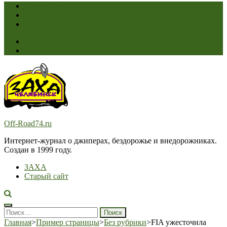
Соревнования
ЗАХА
Переход на старый сайт >
Off-Road74.ru
Интернет-журнал о джиперах, бездорожье и внедорожниках.
Создан в 1999 году.
ЗАХА
Старый сайт
Найти:
Главная
>
Пример страницы
>
Без рубрики
>
FIA ужесточила