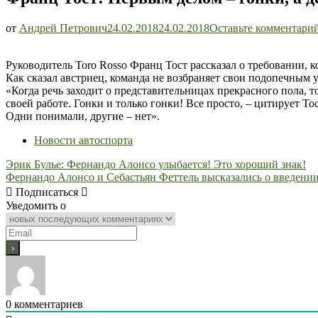
от
Андрей Петрович
24.02.2018
24.02.2018
Оставьте комментари
Руководитель Toro Rosso Франц Тост рассказал о требовании, 
Как сказал австриец, команда не возбраняет свои подопечным у
«Когда речь заходит о представительницах прекрасного пола, 
своей работе. Гонки и только гонки! Все просто, – цитирует То
Одни понимали, другие – нет».
Новости автоспорта
Навигация
Эрик Булье: Фернандо Алонсо улыбается! Это хороший знак!
Фернандо Алонсо и Себастьян Феттель высказались о введении
по
Подписаться
записям
Уведомить о
0
комментариев