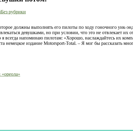
Франц
й
Без рубрики
Тост:
Первым
которое должны выполнять его пилоты по ходу гоночного уик-энд
делом
влекаться девушками, но при условии, что это не отвлекает их о
–
то я всегда напоминаю пилотам: «Хорошо, наслаждайтесь их ком
гонки,
ста немецкое издание Motorsport-Total. – Я мог бы рассказать мн
а
девушки
потом!
 «ореола»