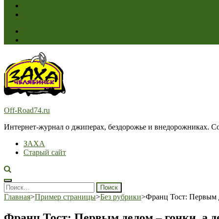
ЗАХА
Переход на старый сайт >
Off-Road74.ru
Интернет-журнал о джиперах, бездорожье и внедорожниках. Соз
ЗАХА
Старый сайт
Найти:
Главная
>
Пример страницы
>
Без рубрики
>
Франц Тост: Первым 
Франц Тост: Первым делом – гонки, а 