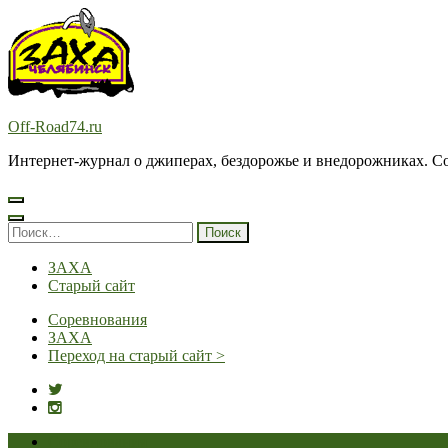
Перейти
к
содержимому
(нажмите
Enter)
Off-Road74.ru
Интернет-журнал о джиперах, бездорожье и внедорожниках. Соз
Найти:
ЗАХА
Старый сайт
Соревнования
ЗАХА
Переход на старый сайт >
Соревнования