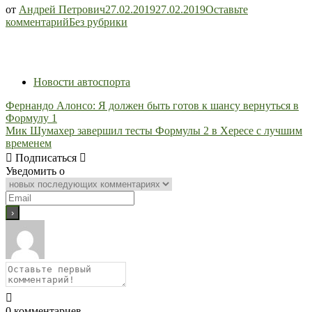
от
Андрей Петрович
27.02.2019
27.02.2019
Оставьте
Геннадий
комментарий
Без рубрики
Костылев:
ЦСКА
лучше
сыграть
Новости автоспорта
в
Грозном,
Навигация
Фернандо Алонсо: Я должен быть готов к шансу вернуться в
чем
Формулу 1
переносить
по
Мик Шумахер завершил тесты Формулы 2 в Хересе с лучшим
матч
записям
временем
на
Подписаться
резервную
Уведомить о
дату
0
комментариев