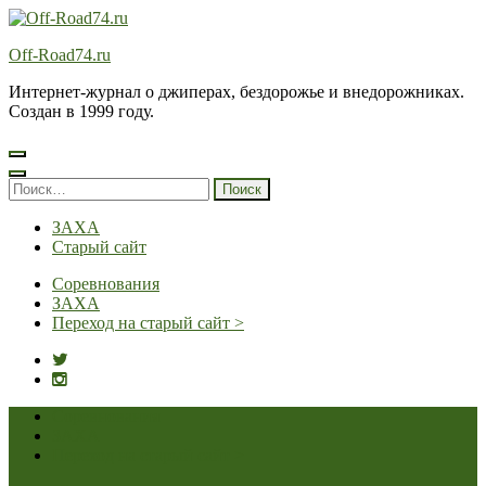
Перейти
к
Off-Road74.ru
содержимому
(нажмите
Интернет-журнал о джиперах, бездорожье и внедорожниках.
Enter)
Создан в 1999 году.
Найти:
ЗАХА
Старый сайт
Соревнования
ЗАХА
Переход на старый сайт >
Соревнования
ЗАХА
Переход на старый сайт >