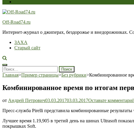
Off-Road74.ru
Интернет-журнал о джиперах, бездорожье и внедорожниках. Соз
ЗАХА
Старый сайт
Найти:
Главная
>
Пример страницы
>
Без рубрики
>
Комбинированное вре
Комбинированное время по итогам перв
от
Андрей Петрович
03.03.2017
03.03.2017
Оставьте комментари
Пресс-служба Pirelli представила комбинированные результаты
Лучшее время 1.19,905 в третий день на шинах Ultrasoft показа
покрышках Soft.