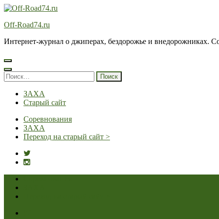
Перейти
к
Off-Road74.ru
содержимому
(нажмите
Интернет-журнал о джиперах, бездорожье и внедорожниках. Соз
Enter)
Найти:
ЗАХА
Старый сайт
Соревнования
ЗАХА
Переход на старый сайт >
Соревнования
ЗАХА
Переход на старый сайт >