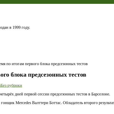
дан в 1999 году.
мя по итогам первого блока предсезонных тестов
ого блока предсезонных тестов
Комбинированное
й
Без рубрики
время
 четырёх дней первой сессии предсезонных тестов в Барселоне.
по
итогам
л гонщик Mercedes Валттери Боттас. Обладатель второго результа
первого
блока
предсезонных