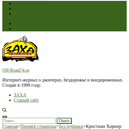
Соревнования
ЗАХА
Переход на старый сайт >
Off-Road74.ru
Интернет-журнал о джиперах, бездорожье и внедорожниках.
Создан в 1999 году.
ЗАХА
Старый сайт
Найти:
Главная
>
Пример страницы
>
Без рубрики
>
Кристиан Хорнер: