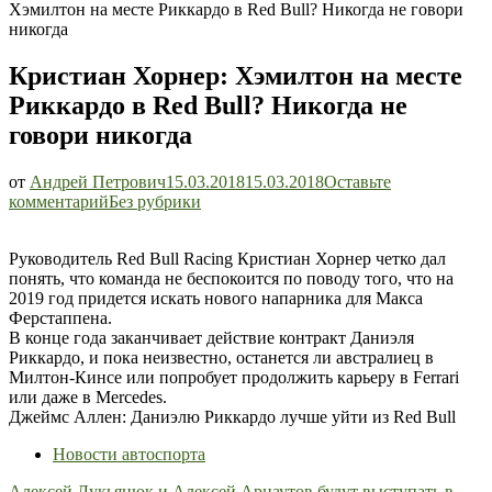
Хэмилтон на месте Риккардо в Red Bull? Никогда не говори
никогда
Кристиан Хорнер: Хэмилтон на месте
Риккардо в Red Bull? Никогда не
говори никогда
от
Андрей Петрович
15.03.2018
15.03.2018
Оставьте
Кристиан
комментарий
Без рубрики
Хорнер:
Хэмилтон
Руководитель Red Bull Racing Кристиан Хорнер четко дал
на
понять, что команда не беспокоится по поводу того, что на
месте
2019 год придется искать нового напарника для Макса
Риккардо
Ферстаппена.
в
В конце года заканчивает действие контракт Даниэля
Red
Риккардо, и пока неизвестно, останется ли австралиец в
Bull?
Милтон-Кинсе или попробует продолжить карьеру в Ferrari
Никогда
или даже в Mercedes.
не
Джеймс Аллен: Даниэлю Риккардо лучше уйти из Red Bull
говори
никогда
Новости автоспорта
Алексей Лукьянюк и Алексей Арнаутов будут выступать в