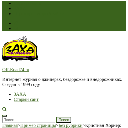
Соревнования
ЗАХА
Переход на старый сайт >
Off-Road74.ru
Интернет-журнал о джиперах, бездорожье и внедорожниках.
Создан в 1999 году.
ЗАХА
Старый сайт
Найти:
Главная
>
Пример страницы
>
Без рубрики
>
Кристиан Хорнер: