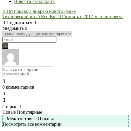
Новости автоспорта
Навигация
KTM показала ливрею нового байка
Технический штаб Red Bull: Обгонять в 2017-м станет легче
по
Подписаться
записям
Уведомить о
0
комментариев
Старые
Новые
Популярные
Межтекстовые Отзывы
Посмотреть все комментарии