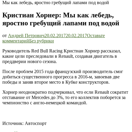
Мы как лебедь, яростно гребущий лапами под водой
Кристиан Хорнер: Мы как лебедь,
яростно гребущий лапами под водой
от
Андрей Петрович
20.02.2017
20.02.2017
Оставьте
Кристиан
комментарий
Без рубрики
Хорнер:
Руководитель Red Bull Racing Кристиан Хорнер рассказал,
Мы
какие цели преследовали в Renault, создавая двигатель в
как
преддверии нового сезона.
лебедь,
яростно
После проблем 2015 года французский производитель смог
гребущий
добиться существенного прогресса в 2016-м, завоевав две
лапами
победы и заняв второе место в Кубке конструкторов.
под
водой
Хорнер неоднократно подчеркивал, что если Renault сократит
отставание от Mercedes до 3%, то его коллектив поборется за
чемпионство с англо-немецкой командой.
Источник: Автоспорт