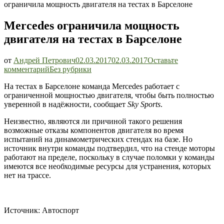
ограничила мощность двигателя на тестах в Барселоне
Mercedes ограничила мощность
двигателя на тестах в Барселоне
от
Андрей Петрович
02.03.2017
02.03.2017
Оставьте
Mercedes
комментарий
Без рубрики
ограничила
На тестах в Барселоне команда Mercedes работает с
мощность
ограниченной мощностью двигателя, чтобы быть полностью
двигателя
уверенной в надёжности, сообщает
Sky Sports
.
на
тестах
Неизвестно, являются ли причиной такого решения
в
возможные отказы компонентов двигателя во время
Барселоне
испытаний на динамометрических стендах на базе. Но
источник внутри команды подтвердил, что на стенде моторы
работают на пределе, поскольку в случае поломки у команды
имеются все необходимые ресурсы для устранения, которых
нет на трассе.
Источник: Автоспорт