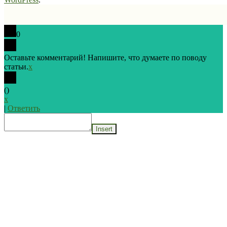
0
Оставьте комментарий! Напишите, что думаете по поводу
статьи.
x
(
)
x
|
Ответить
Insert