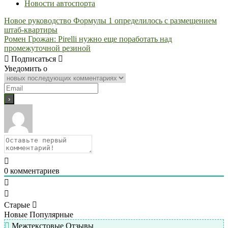
Новости автоспорта
Навигация
Новое руководство Формулы 1 определилось с размещением
штаб-квартиры
по
Ромен Грожан: Pirelli нужно еще поработать над
записям
промежуточной резиной
Подписаться
Уведомить о
0
комментариев
Старые
Новые
Популярные
Межтекстовые Отзывы