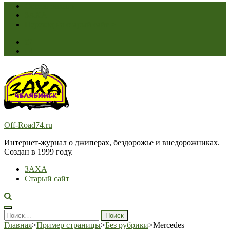
Соревнования
ЗАХА
Переход на старый сайт >
Off-Road74.ru
Интернет-журнал о джиперах, бездорожье и внедорожниках.
Создан в 1999 году.
ЗАХА
Старый сайт
Найти:
Главная
>
Пример страницы
>
Без рубрики
>
Mercedes