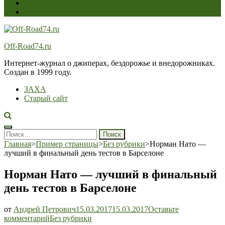
Off-Road74.ru
Интернет-журнал о джиперах, бездорожье и внедорожниках.
Создан в 1999 году.
ЗАХА
Старый сайт
Найти:
Главная
>
Пример страницы
>
Без рубрики
>
Норман Нато —
лучший в финальный день тестов в Барселоне
Норман Нато — лучший в финальный
день тестов в Барселоне
от
Андрей Петрович
15.03.2017
15.03.2017
Оставьте
Норман
комментарий
Без рубрики