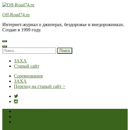
Перейти
к
Off-Road74.ru
содержимому
(нажмите
Интернет-журнал о джиперах, бездорожье и внедорожниках.
Enter)
Создан в 1999 году.
Найти:
ЗАХА
Старый сайт
Соревнования
ЗАХА
Переход на старый сайт >
Соревнования
ЗАХА
Переход на старый сайт >