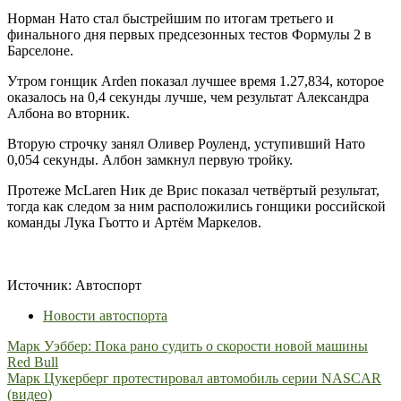
Нато
Норман Нато стал быстрейшим по итогам третьего и
—
финального дня первых предсезонных тестов Формулы 2 в
лучший
Барселоне.
в
финальный
Утром гонщик Arden показал лучшее время 1.27,834, которое
день
оказалось на 0,4 секунды лучше, чем результат Александра
тестов
Албона во вторник.
в
Барселоне
Вторую строчку занял Оливер Роуленд, уступивший Нато
0,054 секунды. Албон замкнул первую тройку.
Протеже McLaren Ник де Врис показал четвёртый результат,
тогда как следом за ним расположились гонщики российской
команды Лука Гьотто и Артём Маркелов.
Источник: Автоспорт
Новости автоспорта
Навигация
Марк Уэббер: Пока рано судить о скорости новой машины
Red Bull
по
Марк Цукерберг протестировал автомобиль серии NASCAR
записям
(видео)