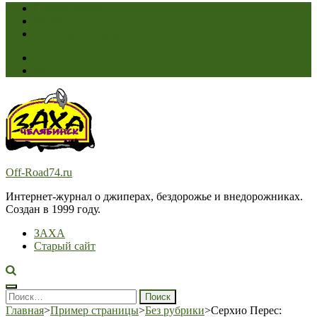
Соревнования
ЗАХА
Переход на старый сайт >
Off-Road74.ru
Интернет-журнал о джиперах, бездорожье и внедорожниках.
Создан в 1999 году.
ЗАХА
Старый сайт
Найти:
Главная
>
Пример страницы
>
Без рубрики
>
Серхио Перес: