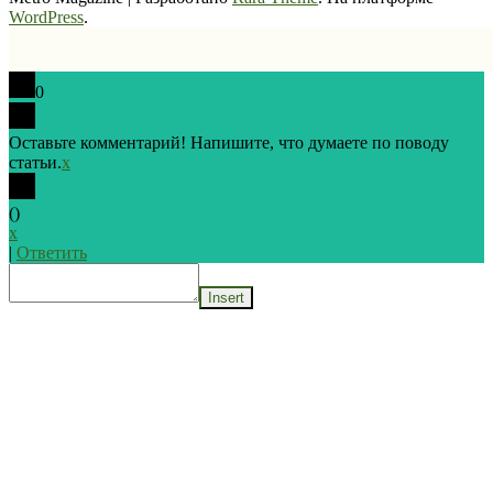
WordPress
.
0
Оставьте комментарий! Напишите, что думаете по поводу
статьи.
x
(
)
x
|
Ответить
Insert