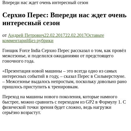
Впереди нас ждет очень интересный сезон
Серхио Перес: Впереди нас ждет очень
интересный сезон
от
Андрей Петрович
22.02.2017
22.02.2017
Оставьте
Серхио
комментарий
Без рубрики
Перес:
Гонщик Force India Серхио Перес рассказал о том, как провёл
Впереди
межсезонье, и поделился ожиданиями от предстоящего
нас
гоночного года.
ждет
очень
«Презентация новой машины – это всегда одно из самых
интересный
интересных событий в году, – сказал Перес в Сильверстоуне.
сезон
– Межсезонье выдалось непростым, поскольку довольно рано
пришлось приступить к тренировкам.
Переход на машины нового поколения, которые намного
быстрее, можно сравнить с переходом из GP2 в Формулу 1. С
физической точки зрения будет сложно, ведь нагрузки
серьёзно возрастут.