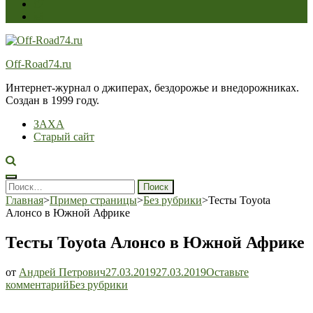
Off-Road74.ru
Интернет-журнал о джиперах, бездорожье и внедорожниках.
Создан в 1999 году.
ЗАХА
Старый сайт
Найти:
Главная
>
Пример страницы
>
Без рубрики
>
Тесты Toyota
Алонсо в Южной Африке
Тесты Toyota Алонсо в Южной Африке
от
Андрей Петрович
27.03.2019
27.03.2019
Оставьте
Тесты
комментарий
Без рубрики
Toyota
Алонсо