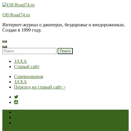
Перейти
к
Off-Road74.ru
содержимому
(нажмите
Интернет-журнал о джиперах, бездорожье и внедорожниках.
Enter)
Создан в 1999 году.
Найти:
ЗАХА
Старый сайт
Соревнования
ЗАХА
Переход на старый сайт >
Соревнования
ЗАХА
Переход на старый сайт >