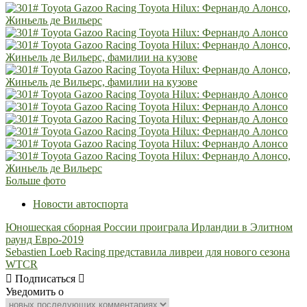
в
Южной
Африке
Больше фото
Новости автоспорта
Навигация
Юношеская сборная России проиграла Ирландии в Элитном
раунд Евро-2019
по
Sebastien Loeb Racing представила ливреи для нового сезона
записям
WTCR
Подписаться
Уведомить о