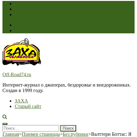
Соревнования
ЗАХА
Переход на старый сайт >
Off-Road74.ru
Интернет-журнал о джиперах, бездорожье и внедорожниках.
Создан в 1999 году.
ЗАХА
Старый сайт
Найти:
Главная
>
Пример страницы
>
Без рубрики
>
Валттери Боттас: Я