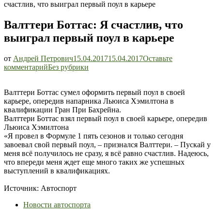
счастлив, что выиграл первый поул в карьере
Валттери Боттас: Я счастлив, что
выиграл первый поул в карьере
от
Андрей Петрович
15.04.2017
15.04.2017
Оставьте
Валттери
комментарий
Без рубрики
Боттас:
Я
Валттери Боттас сумел оформить первый поул в своей
счастлив,
карьере, опередив напарника Льюиса Хэмилтона в
что
квалификации Гран При Бахрейна.
выиграл
Валттери Боттас взял первый поул в своей карьере, опередив
первый
Льюиса Хэмилтона
поул
«Я провел в Формуле 1 пять сезонов и только сегодня
в
завоевал свой первый поул, – признался Валттери. – Пускай у
карьере
меня всё получилось не сразу, я всё равно счастлив. Надеюсь,
что впереди меня ждет еще много таких же успешных
выступлений в квалификациях.
Источник: Автоспорт
Новости автоспорта