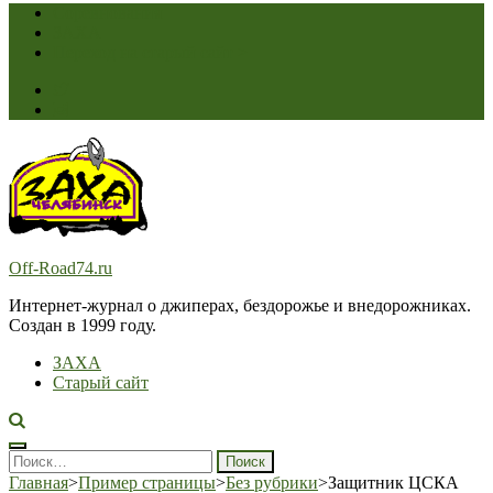
Соревнования
ЗАХА
Переход на старый сайт >
Off-Road74.ru
Интернет-журнал о джиперах, бездорожье и внедорожниках.
Создан в 1999 году.
ЗАХА
Старый сайт
Найти:
Главная
>
Пример страницы
>
Без рубрики
>
Защитник ЦСКА