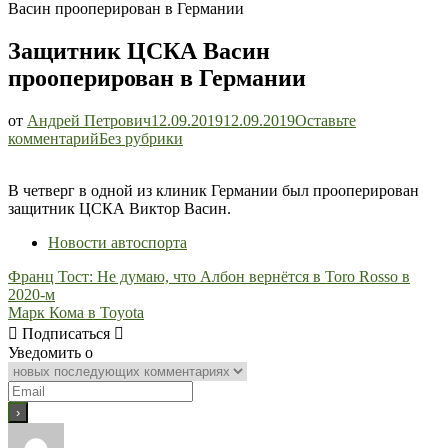
Васин прооперирован в Германии
Защитник ЦСКА Васин
прооперирован в Германии
от
Андрей Петрович
12.09.2019
12.09.2019
Оставьте
Защитник
комментарий
Без рубрики
ЦСКА
Васин
В четверг в одной из клиник Германии был прооперирован
прооперирован
защитник ЦСКА Виктор Васин.
в
Германии
Новости автоспорта
Навигация
Франц Тост: Не думаю, что Албон вернётся в Toro Rosso в
2020-м
по
Марк Кома в Toyota
записям
Подписаться
Уведомить о